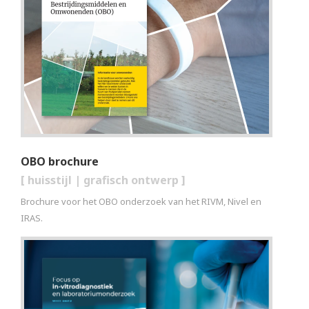
OBO brochure
[
huisstijl
|
grafisch ontwerp
]
Brochure voor het OBO onderzoek van het RIVM, Nivel en
IRAS.