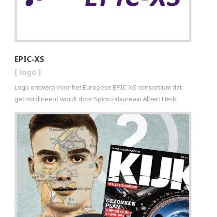
EPIC-XS
[
logo
]
Logo ontwerp voor het Europese EPIC-XS consortium dat
gecoördineerd wordt door Spinozalaureaat Albert Heck.