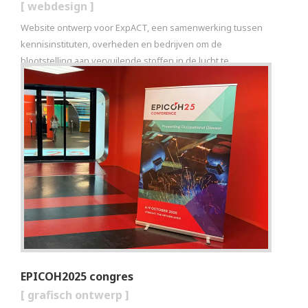
[
webdesign
]
Website ontwerp voor ExpACT, een samenwerking tussen
kennisinstituten, overheden en bedrijven om de
blootstelling aan vervuilende stoffen in de lucht te
verminderen.
EPICOH2025 congres
[
grafisch ontwerp
]