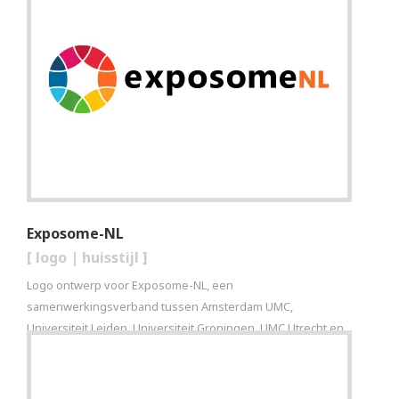
Exposome-NL
[
logo
|
huisstijl
]
Logo ontwerp voor Exposome-NL, een
samenwerkingsverband tussen Amsterdam UMC,
Universiteit Leiden, Universiteit Groningen, UMC Utrecht en
de Universiteit Utrecht.