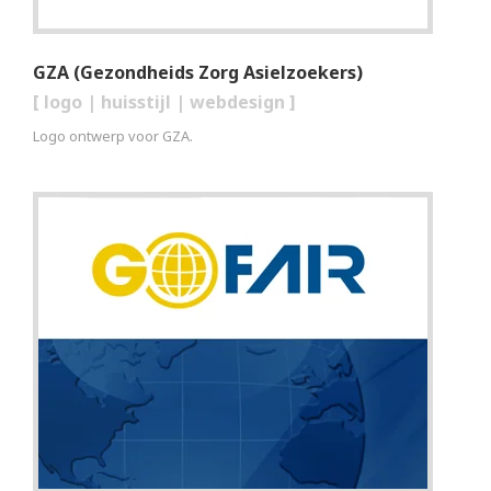
GZA (Gezondheids Zorg Asielzoekers)
[
logo
|
huisstijl
|
webdesign
]
Logo ontwerp voor GZA.