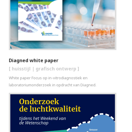
Diagned white paper
[
huisstijl
|
grafisch ontwerp
]
White paper Focus op in-vitrodiagnostiek en
laboratoriumonderzoek in opdracht van Diagned.