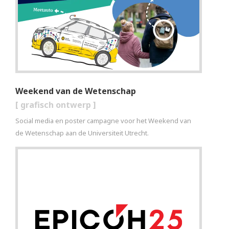
Weekend van de Wetenschap
[
grafisch ontwerp
]
Social media en poster campagne voor het Weekend van
de Wetenschap aan de Universiteit Utrecht.