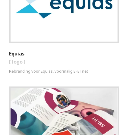
Equias
[
logo
]
Rebranding voor Equias, voormalig EFETnet