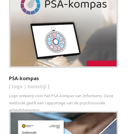
PSA-kompas
[
logo
|
huisstijl
]
Logo ontwerp voor het PSA-kompas van Informens. Deze
methode geeft een rapportage van de psychosociale
arbeidsbelasting