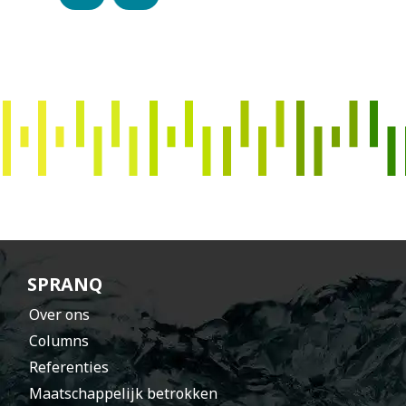
s
p
r
a
n
h
t
SPRANQ
Over ons
Columns
Referenties
Maatschappelijk betrokken