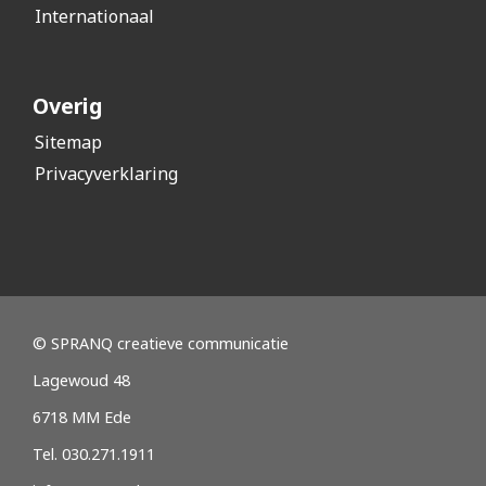
Internationaal
Overig
Sitemap
Privacyverklaring
© SPRANQ creatieve communicatie
Lagewoud 48
6718 MM Ede
Tel. 030.271.1911