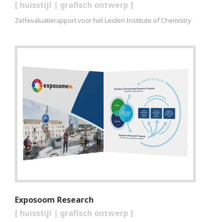
[
huisstijl
|
grafisch ontwerp
]
Zelfevaluatierapport voor het Leiden Institute of Chemistry
Exposoom Research
[
huisstijl
|
grafisch ontwerp
]