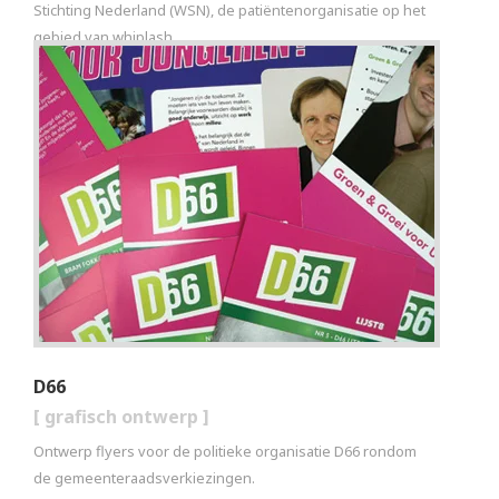
Stichting Nederland (WSN), de patiëntenorganisatie op het
gebied van whiplash.
D66
[
grafisch ontwerp
]
Ontwerp flyers voor de politieke organisatie D66 rondom
de gemeenteraadsverkiezingen.