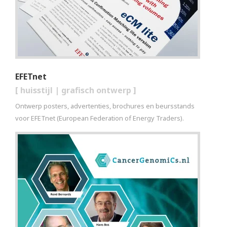
EFETnet
[
huisstijl
|
grafisch ontwerp
]
Ontwerp posters, advertenties, brochures en beursstands
voor EFETnet (European Federation of Energy Traders).