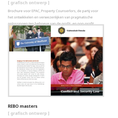
[
grafisch ontwerp
]
Brochure voor EPAC, Property Counserlors, de partij voor
het ontwikkelen en verwezenlijken van pragmatische
oplossingen ten behoeve van de profit- en non-profit
sector en de vastgoedmarkt.
REBO masters
[
grafisch ontwerp
]