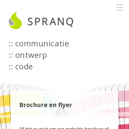
☰
communicatie
::
ontwerp
::
code
Brochure en flyer
Of het nu gaat om een gedrukte brochure of