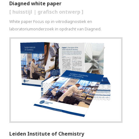
Diagned white paper
[
huisstijl
|
grafisch ontwerp
]
White paper Focus op in-vitrodiagnostiek en
laboratoriumonderzoek in opdracht van Diagned.
Leiden Institute of Chemistry