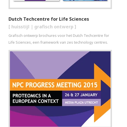
Dutch Techcentre for Life Sciences
[
huisstijl
|
grafisch ontwerp
]
Grafisch ontwerp brochures voor het Dutch Techcentre for
Life Sciences, een framework van zes technology centres.