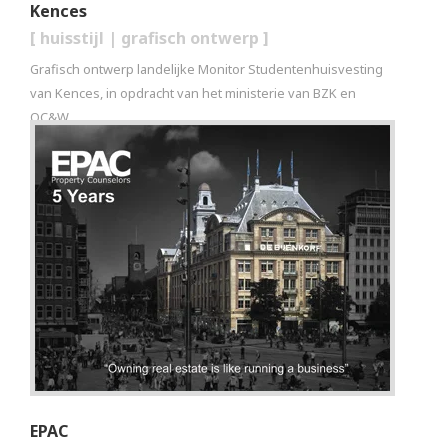
Kences
[
huisstijl
|
grafisch ontwerp
]
Grafisch ontwerp landelijke Monitor Studentenhuisvesting
van Kences, in opdracht van het ministerie van BZK en
OC&W.
EPAC