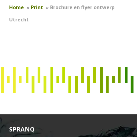
Home
»
Print
»
Brochure en flyer ontwerp
Utrecht
s
p
r
a
n
h
t
SPRANQ