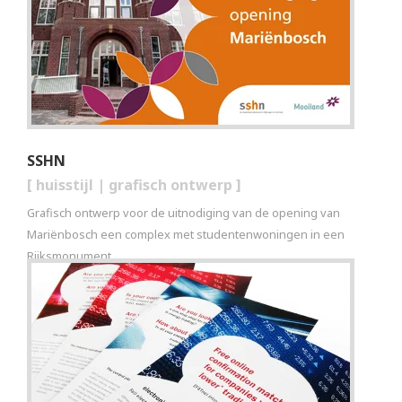
SSHN
[
huisstijl
|
grafisch ontwerp
]
Grafisch ontwerp voor de uitnodiging van de opening van
Mariënbosch een complex met studentenwoningen in een
Rijksmonument.