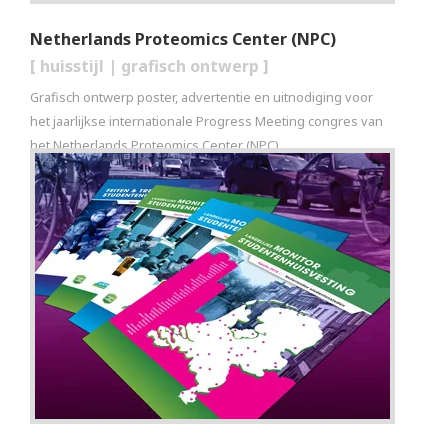
Netherlands Proteomics Center (NPC)
[
huisstijl
|
grafisch ontwerp
]
Grafisch ontwerp poster, advertentie en uitnodiging voor
het jaarlijkse internationale Progress Meeting congres van
het Netherlands Proteomics Center (NPC).