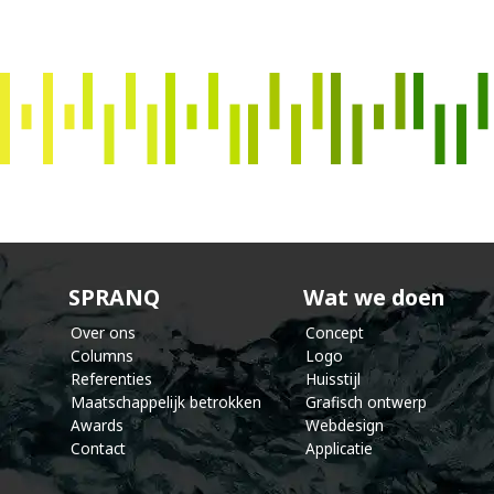
s
p
r
a
n
SPRANQ
Wat we doen
Over ons
Concept
Columns
Logo
Referenties
Huisstijl
Maatschappelijk betrokken
Grafisch ontwerp
Awards
Webdesign
Contact
Applicatie