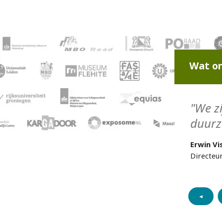
Wat on
"We zi
duurz
Erwin Vi
Directeu
◄