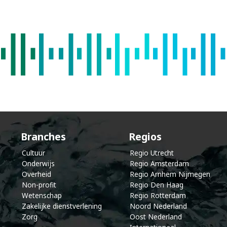
k
e
l
e
n
d
Branches
Regios
Cultuur
Regio Utrecht
Onderwijs
Regio Amsterdam
Overheid
Regio Arnhem Nijmegen
Non-profit
Regio Den Haag
Wetenschap
Regio Rotterdam
Zakelijke dienstverlening
Noord Nederland
Zorg
Oost Nederland