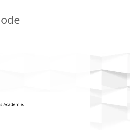
code
ds Academie.