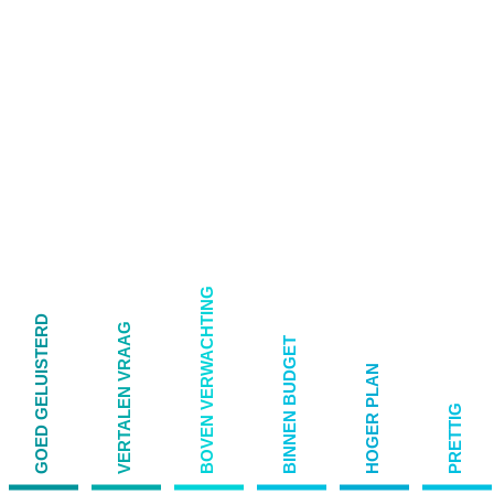
BOVEN VERWACHTING
GOED GELUISTERD
VERTALEN VRAAG
BINNEN BUDGET
HOGER PLAN
PRETTIG