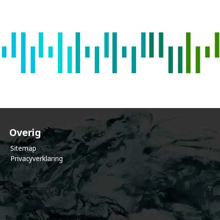
e
c
o
m
m
u
Overig
Sitemap
Privacyverklaring