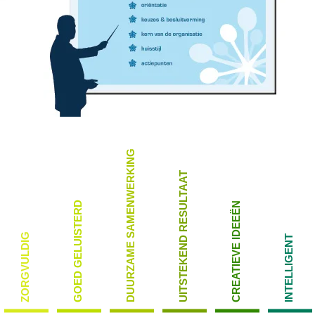
DUURZAME SAMENWERKING
UITSTEKEND RESULTAAT
GOED GELUISTERD
CREATIEVE IDEEËN
ZORGVULDIG
INTELLIGENT