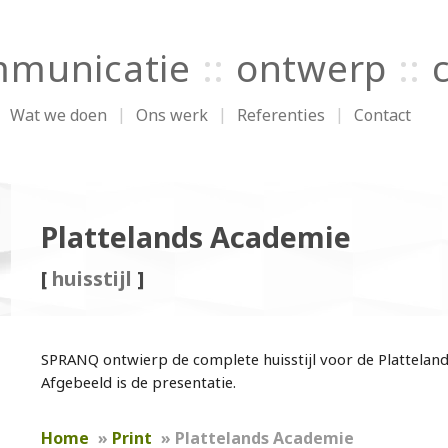
municatie
::
ontwerp
::
Wat we doen
Ons werk
Referenties
Contact
Plattelands Academie
[
huisstijl
]
SPRANQ ontwierp de complete huisstijl voor de Plattelan
Afgebeeld is de presentatie.
Home
»
Print
»
Plattelands Academie