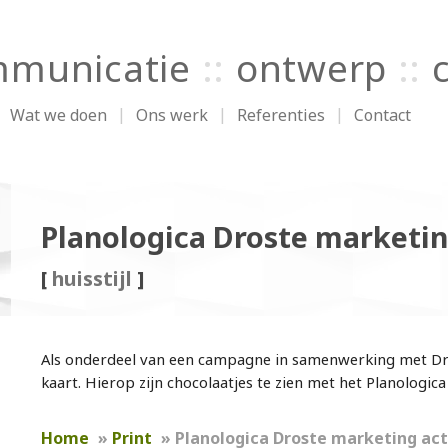
municatie
::
ontwerp
::
Wat we doen
Ons werk
Referenties
Contact
Planologica Droste marketin
[
huisstijl
]
Als onderdeel van een campagne in samenwerking met D
kaart. Hierop zijn chocolaatjes te zien met het Planologic
Home
»
Print
»
Planologica Droste marketing act