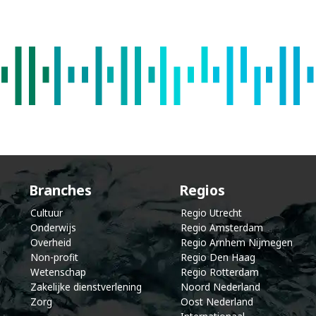
k
e
l
e
n
d
Branches
Regios
Cultuur
Regio Utrecht
Onderwijs
Regio Amsterdam
Overheid
Regio Arnhem Nijmegen
Non-profit
Regio Den Haag
Wetenschap
Regio Rotterdam
Zakelijke dienstverlening
Noord Nederland
Zorg
Oost Nederland