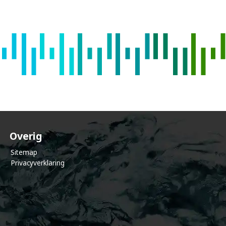
e
c
o
m
m
u
Overig
Sitemap
Privacyverklaring