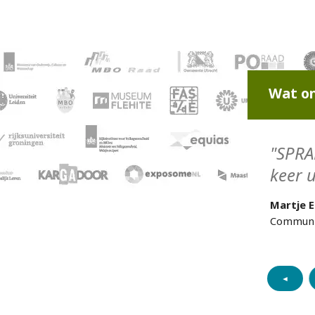
Wat on
"SPRA
keer u
Martje E
Communic
◄