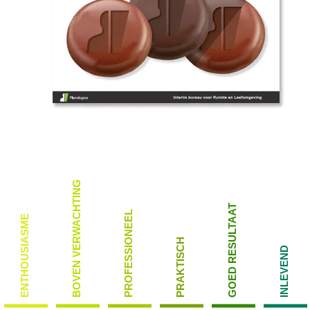
BOVEN VERWACHTING
GOED RESULTAAT
PROFESSIONEEL
ENTHOUSIASME
PRAKTISCH
INLEVEND