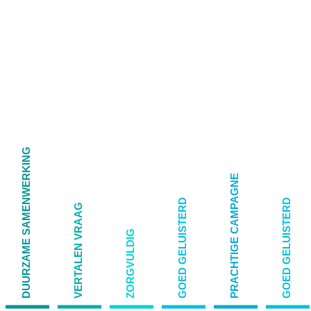
DUURZAME SAMENWERKING
PRACHTIGE CAMPAGNE
GOED GELUISTERD
GOED GELUISTERD
VERTALEN VRAAG
ZORGVULDIG