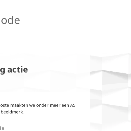
code
g actie
roste maakten we onder meer een A5
a beeldmerk.
ie