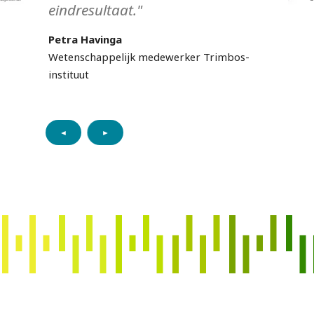
eindresultaat."
Petra Havinga
Wetenschappelijk medewerker Trimbos-
instituut
◄
►
s
p
r
a
n