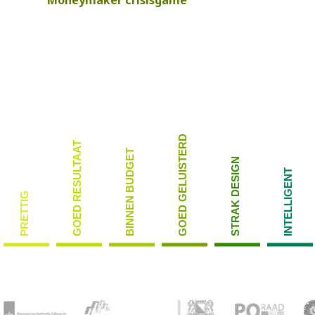
GOED GELUISTERD
GOED RESULTAAT
BINNEN BUDGET
STRAK DESIGN
INTELLIGENT
PRETTIG