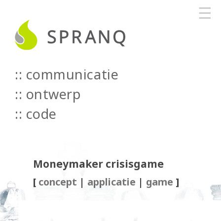
☰
communicatie
::
ontwerp
::
code
Moneymaker crisisgame
[
concept
|
applicatie
|
game
]