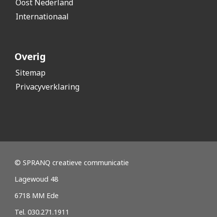
Oost Nederland
Internationaal
Overig
Sitemap
Privacyverklaring
© SPRANQ creatieve communicatie
Lagewoud 48
6718 MM Ede
Tel. 030.271.1911