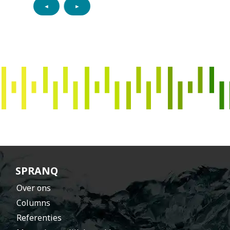
◄
►
s
p
r
a
n
h
t
SPRANQ
Over ons
Columns
Referenties