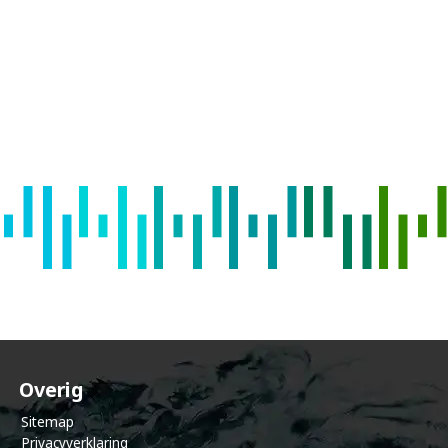
e
c
o
m
m
u
Overig
Sitemap
Privacyverklaring