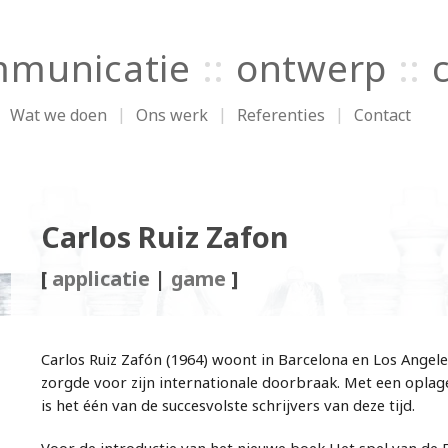
municatie
::
ontwerp
::
Wat we doen
Ons werk
Referenties
Contact
Carlos Ruiz Zafon
[
applicatie
|
game
]
Carlos Ruiz Zafón (1964) woont in Barcelona en Los Angel
zorgde voor zijn internationale doorbraak. Met een opla
is het één van de succesvolste schrijvers van deze tijd.