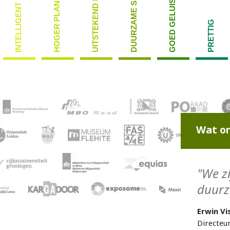
UITSTEKEND RESULTAAT
GOED GELUISTERD
HOGER PLAN
INTELLIGENT
PRETTIG
Wat on
"We zi
duurz
Erwin Vi
Directeu