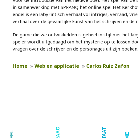
Voor de introductie van het nieuwe boek Het spel van de 
in samenwerking met SPRANQ het online spel Het Kerkhof
engel is een labyrintisch verhaal vol intriges, verraad, v
verhaal over de gevaarlijke kunst van het schrijven en de
De game die we ontwikkelden is geheel in stijl met het laby
speler wordt uitgedaagd om het mysterie op te lossen d
vragen over de schrijver en de personages uit zijn boeken
Home
»
Web en applicatie
»
Carlos Ruiz Zafon