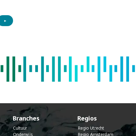
►
k
e
l
e
n
d
Branches
Regios
Cultuur
Regio Utrecht
Onderwijs
Regio Amsterdam