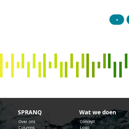
◄
s
p
r
a
n
SPRANQ
Wat we doen
Over ons
Concept
Columns
Logo