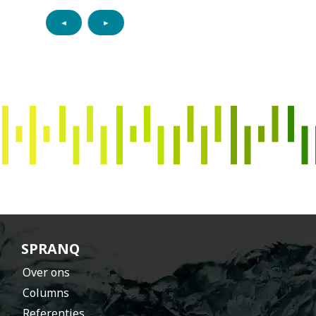
◄
►
s
p
r
a
n
h
t
SPRANQ
Over ons
Columns
Referenties