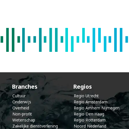
k
e
l
e
n
d
Branches
Regios
Cultuur
Regio Utrecht
Onderwijs
Regio Amsterdam
Overheid
Regio Arnhem Nijmegen
Non-profit
Regio Den Haag
Wetenschap
Regio Rotterdam
Zakelijke dienstverlening
Noord Nederland