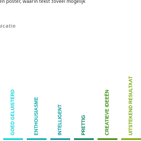
n poster, waarin tekst zoveel mogelijk
icatie
UITSTEKEND RESULTAAT
GOED GELUISTERD
CREATIEVE IDEEËN
ENTHOUSIASME
INTELLIGENT
PRETTIG