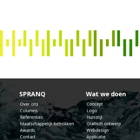
s
p
r
a
n
SPRANQ
Wat we doen
Over ons
Concept
Columns
Logo
Referenties
Huisstijl
Maatschappelijk betrokken
Grafisch ontwerp
Awards
Webdesign
Contact
Applicatie