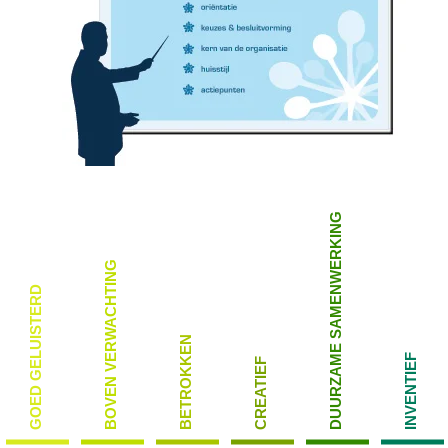
DUURZAME SAMENWERKING
BOVEN VERWACHTING
GOED GELUISTERD
BETROKKEN
INVENTIEF
CREATIEF