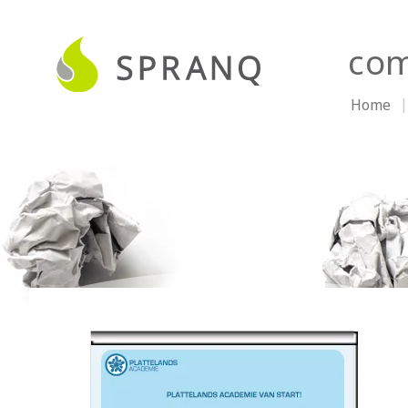
com
Home