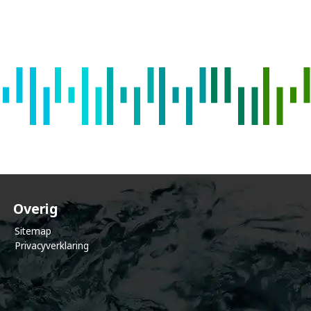
e
c
o
m
m
u
Overig
Sitemap
Privacyverklaring