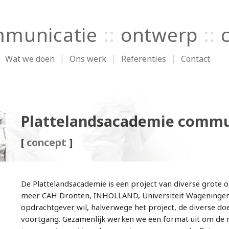
municatie
::
ontwerp
::
Wat we doen
Ons werk
Referenties
Contact
Plattelandsacademie commu
[
concept
]
De Plattelandsacademie is een project van diverse grote o
meer CAH Dronten, INHOLLAND, Universiteit Wageningen 
opdrachtgever wil, halverwege het project, de diverse d
voortgang. Gezamenlijk werken we een format uit om de 