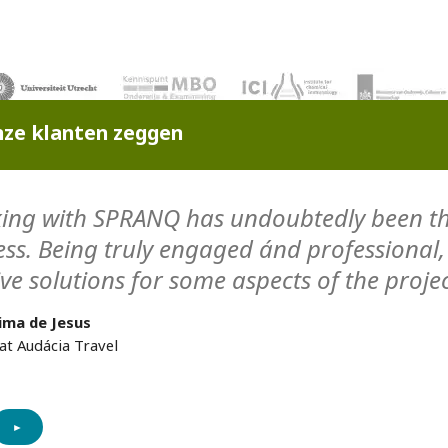
ze klanten zeggen
ing with SPRANQ has undoubtedly been th
ess. Being truly engaged ánd professiona
ive solutions for some aspects of the projec
ima de Jesus
at Audácia Travel
►