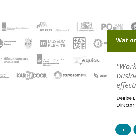
Wat on
"Work
busin
effect
Denise L
Director 
◄