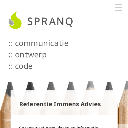
☰
communicatie
::
ontwerp
::
code
Referentie Immens Advies
Spranq weet onze ideeën en informatie