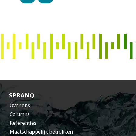
s
p
r
a
n
h
t
SPRANQ
Over ons
Columns
Referenties
Maatschappelijk betrokken