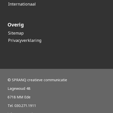
Internationaal
Overig
Sitemap
Privacyverklaring
© SPRANQ creatieve communicatie
Lagewoud 48
6718 MM Ede
Tel. 030.271.1911