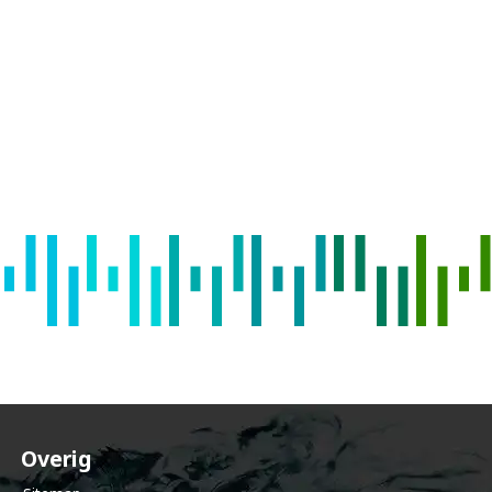
e
c
o
m
m
u
Overig