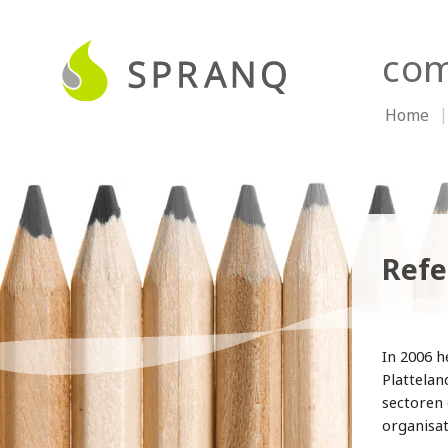
com
Home
Refe
In 2006 h
Plattelan
sectoren
organisat