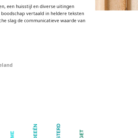
, een huisstijl en diverse uitingen
 boodschap vertaald in heldere teksten
fische slag de communicatieve waarde van
eland