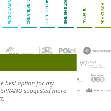
GOED GELUISTERD
CREATIEVE IDEEËN
BINNEN BUDGET
ENTHOUSIASME
PRAKTISCH
INVENTIEF
e best option for my
l, SPRANQ suggested more
t. "