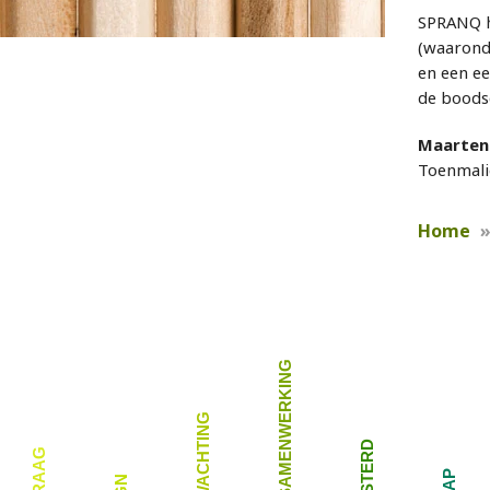
SPRANQ he
(waarond
en een ee
de boods
Maarten 
Toenmali
Home
DUURZAME SAMENWERKING