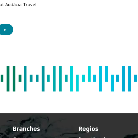
at Audácia Travel
►
k
e
l
e
n
d
Branches
Regios