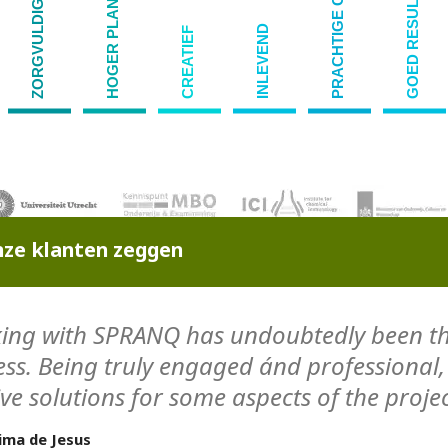
PRACHTIGE CAMPAGNE
GOED RESULTAAT
ZORGVULDIG
HOGER PLAN
INLEVEND
CREATIEF
ze klanten zeggen
ing with SPRANQ has undoubtedly been th
ess. Being truly engaged ánd professiona
ive solutions for some aspects of the projec
ima de Jesus