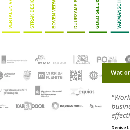
BOVEN VERWACHTING
GOED GELUISTERD
VERTALEN VRAAG
VAKMANSCHAP
STRAK DESIGN
Wat on
"Work
busin
effect
Denise L