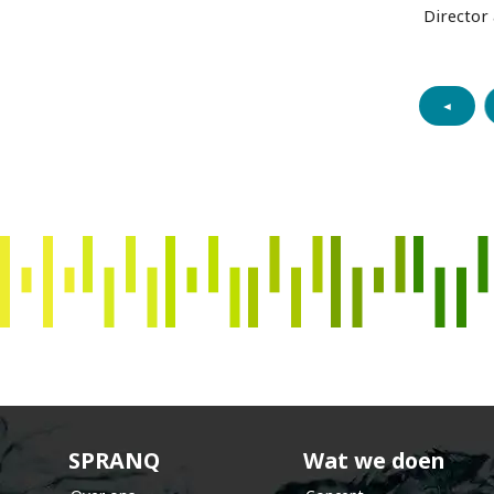
Director 
◄
s
p
r
a
n
SPRANQ
Wat we doen